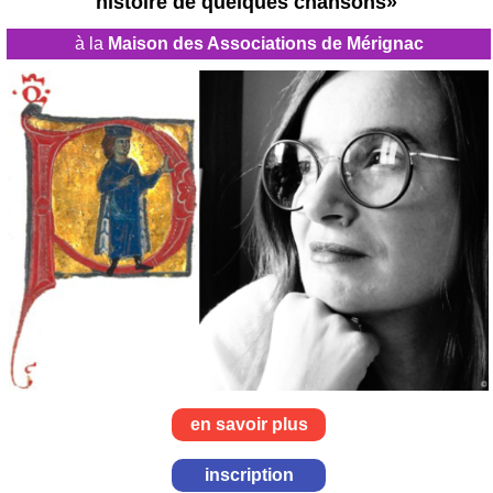
histoire de quelques chansons
»
à la
Maison des Associations de Mérignac
en savoir plus
inscription