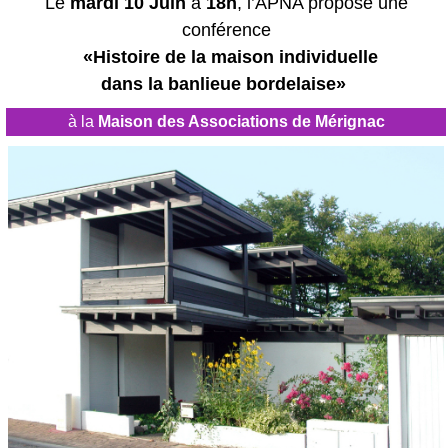
Le
mardi 10 Juin
à
18h
, l’APNA propose une
conférence
«
Histoire de la maison individuelle
dans la banlieue bordelaise
»
à la
Maison des Associations de Mérignac