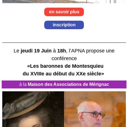
en savoir plus
inscription
Le
jeudi 19 Juin
à
18h
, l’APNA propose une
conférence
«
Les baronnes de Montesquieu
du XVIIIe au début du XXe siècle
»
à la
Maison des Associations de Mérignac