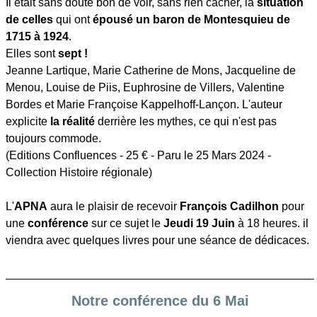
Il était sans doute bon de voir, sans rien cacher, la
situation
de celles
qui ont
épousé un baron de Montesquieu de
1715 à 1924
.
Elles sont
sept !
Jeanne Lartique, Marie Catherine de Mons, Jacqueline de
Menou, Louise de Piis, Euphrosine de Villers, Valentine
Bordes et Marie Françoise Kappelhoff-Lançon. L'auteur
explicite
la réalité
derrière les mythes, ce qui n'est pas
toujours commode.
(Editions Confluences - 25 € - Paru le 25 Mars 2024 -
Collection Histoire régionale)
L'
APNA
aura le plaisir de recevoir
François Cadilhon
pour
une
conférence
sur ce sujet le
Jeudi 19 Juin
à 18 heures. il
viendra avec quelques livres pour une séance de dédicaces.
Notre conférence du 6 Mai